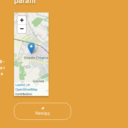
parafii
mapa
+
−
0 -
u i
 o
Leaflet
| ©
OpenStreetMap
contributors
Nawiguj