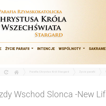
E
ŻYCIE PARAFII
INTENCJE
WSPÓLNOTY
SAKRAM
Parafia Chrystus Król Stargard
Życie parafii
zdy Wschod Slonca -New Lif