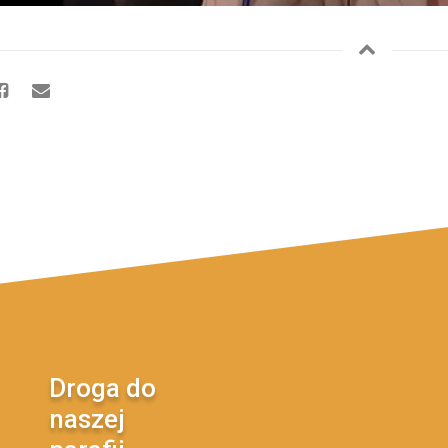
Droga do
naszej