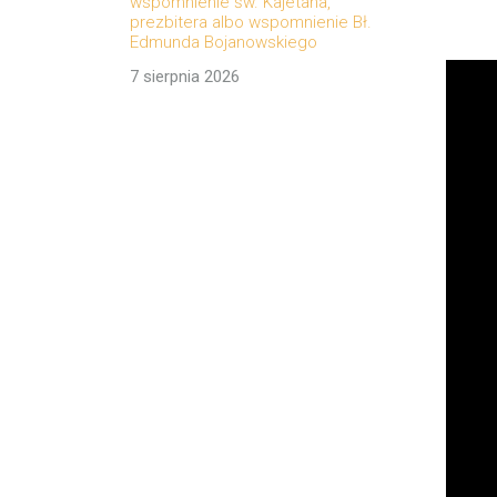
wspomnienie św. Kajetana,
prezbitera albo wspomnienie Bł.
Edmunda Bojanowskiego
7 sierpnia 2026