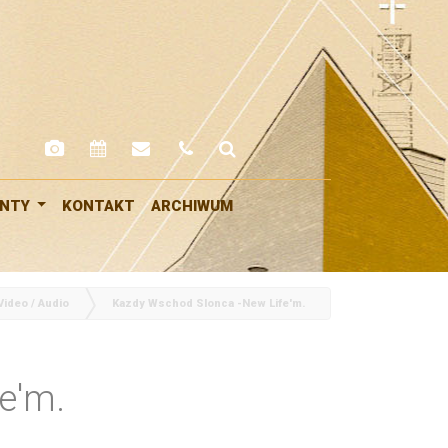
ENTY
KONTAKT
ARCHIWUM
Video / Audio
Kazdy Wschod Slonca -New Life'm.
e'm.