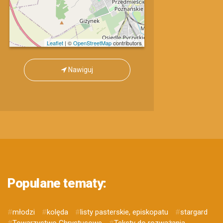
Leaflet
| ©
OpenStreetMap
contributors
Nawiguj
Populane tematy:
#
młodzi
#
kolęda
#
listy pasterskie, episkopatu
#
stargard