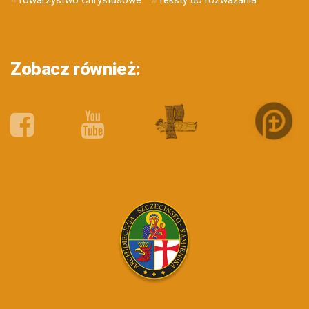
#
Towarzystwo Chrystusowe
#
Teksty do rozważania
Zobacz również: