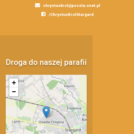
chrystuskrol@poczta.onet.pl
/ChrystusKrolStargard
Droga do naszej parafii
mapa
+
−