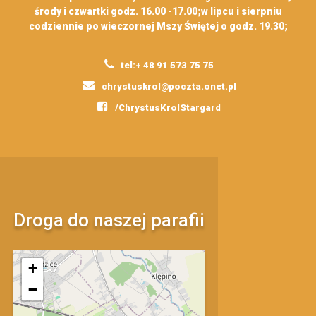
środy i czwartki godz. 16.00 -17.00;w lipcu i sierpniu
codziennie po wieczornej Mszy Świętej o godz. 19.30;
tel:+ 48 91 573 75 75
chrystuskrol@poczta.onet.pl
/ChrystusKrolStargard
Droga do naszej parafii
mapa
+
−