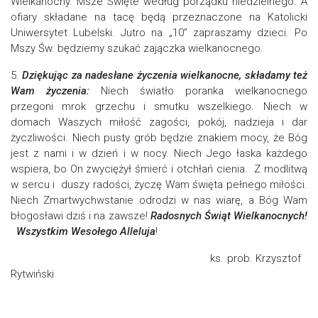
Wielkanocny. Msze Święte według porządku niedzielnego. A
ofiary składane na tacę będą przeznaczone na Katolicki
Uniwersytet Lubelski. Jutro na „10” zapraszamy dzieci. Po
Mszy Św. będziemy szukać zajączka wielkanocnego.
5.
Dziękując za nadesłane życzenia wielkanocne, składamy też
Wam życzenia
:
Niech światło poranka wielkanocnego
przegoni mrok grzechu i smutku wszelkiego. Niech w
domach Waszych miłość zagości, pokój, nadzieja i dar
życzliwości. Niech pusty grób będzie znakiem mocy, że Bóg
jest z nami i w dzień i w nocy. Niech Jego łaska każdego
wspiera, bo On zwyciężył śmierć i otchłań cienia. Z modlitwą
w sercu i duszy radości, życzę Wam święta pełnego miłości.
Niech Zmartwychwstanie odrodzi w nas wiarę, a Bóg Wam
błogosławi dziś i na zawsze!
Radosnych Świąt Wielkanocnych!
Wszystkim Wesołego Alleluj
a
!
ks. prob. Krzysztof
Rytwiński