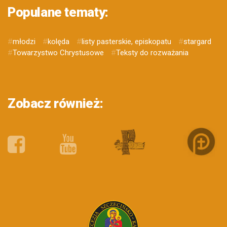
Populane tematy:
#
młodzi
#
kolęda
#
listy pasterskie, episkopatu
#
stargard
#
Towarzystwo Chrystusowe
#
Teksty do rozważania
Zobacz również: