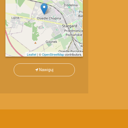
Leaflet
| ©
OpenStreetMap
contributors
Nawiguj