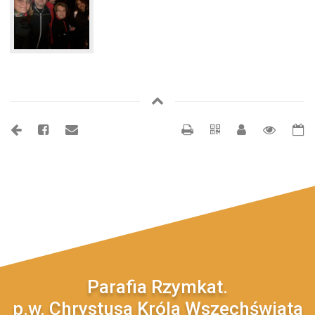
Parafia Rzymkat.
p.w. Chrystusa Króla Wszechświata