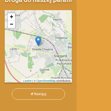
mapa
+
−
Leaflet
| ©
OpenStreetMap
contributors
Nawiguj