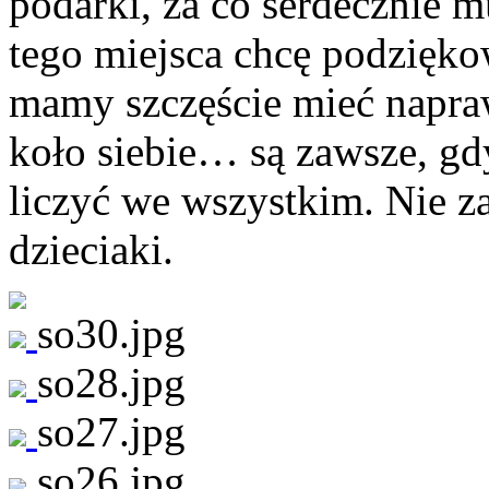
podarki, za co serdecznie mu
tego miejsca chcę podzięk
mamy szczęście mieć napr
koło siebie… są zawsze, gd
liczyć we wszystkim. Nie
dzieciaki.
so30.jpg
so28.jpg
so27.jpg
so26.jpg