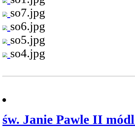
so7.jpg
so6.jpg
so5.jpg
so4.jpg
św. Janie Pawle II módl